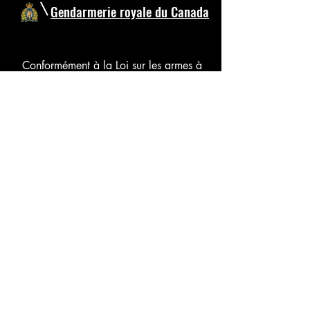
Gendarmerie royale du Canada
Conformément à la Loi sur les armes à
feu, le Programme canadien des armes
à feu (PCAF) supervise les permis et
l'enregistrement des armes à feu,
maintient les normes nationales de
formation de sécurité en matière
d'armes à feu, vient en aide aux
organismes d'application de la loi et a
pour objectif de renforcer la sécurité
publique.