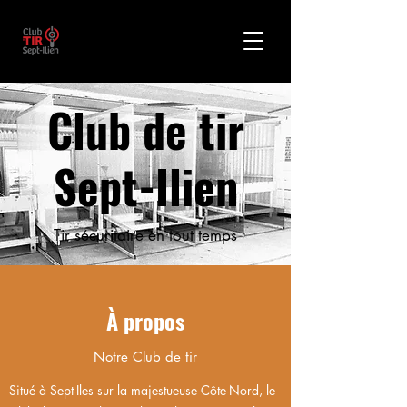
Club de tir
Sept-Ilien
Tir sécuritaire en tout temps
À propos
Notre Club de tir
Situé à Sept-Iles sur la majestueuse Côte-Nord, le