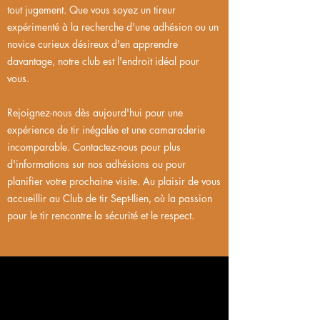
tout jugement. Que vous soyez un tireur
expérimenté à la recherche d'une adhésion ou un
novice curieux désireux d'en apprendre
davantage, notre club est l'endroit idéal pour
vous.
Rejoignez-nous dès aujourd'hui pour une
expérience de tir inégalée et une camaraderie
incomparable. Contactez-nous pour plus
d'informations sur nos adhésions ou pour
planifier votre prochaine visite. Au plaisir de vous
accueillir au Club de tir Sept-Ilien, où la passion
pour le tir rencontre la sécurité et le respect.